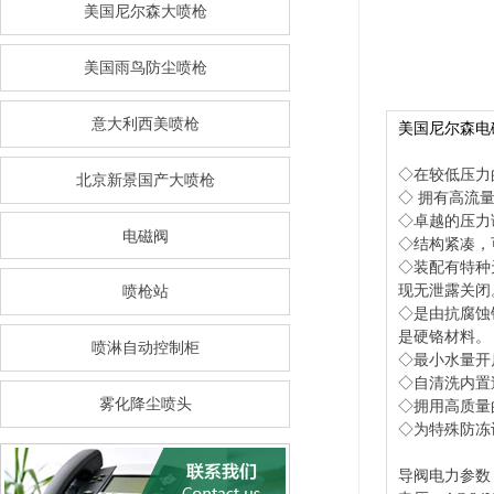
美国尼尔森大喷枪
美国雨鸟防尘喷枪
意大利西美喷枪
美国尼尔森电
◇在较低压力
北京新景国产大喷枪
◇ 拥有高流
◇卓越的压力
电磁阀
◇结构紧凑，
◇装配有特种
现无泄露关闭
喷枪站
◇是由抗腐蚀
是硬铬材料。
喷淋自动控制柜
◇最小水量开
◇自清洗内置
雾化降尘喷头
◇拥用高质量
◇为特殊防冻
导阀电力参数