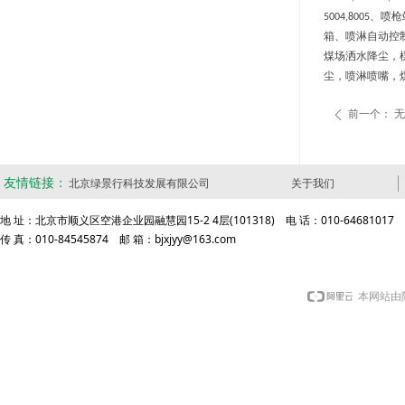
、喷枪
5004,8005
箱、喷淋自动控
煤场洒水降尘，
尘，喷淋喷嘴，
前一个：
无
ꄴ
友情链接：
北京绿景行科技发展有限公司
关于我们
地 址：北京市顺义区空港企业园融慧园15-2 4层(101318) 电 话：010-64681017
传 真：010-84545874 邮 箱：bjxjyy@163.com
本网站由