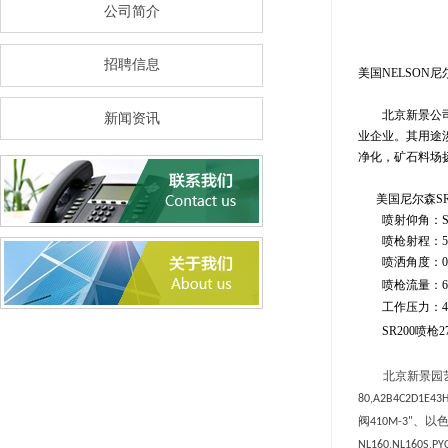
公司简介
招聘信息
美国
NELSON
尼
北京新景公
新闻资讯
业企业。其用途
净化，矿石料场
美国尼尔森
S
喷射仰角：
S
喷枪射程：
5
喷洒角度：
0
喷枪流量：
6
工作压力：
4
SR200
喷枪
2
北京新景园
80,A2B
4C
2D1E43
阀
、以
410M
-3"
NL160,NL160S,PY